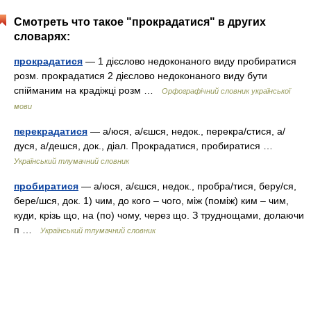
Смотреть что такое "прокрадатися" в других
словарях:
прокрадатися
— 1 дієслово недоконаного виду пробиратися
розм. прокрадатися 2 дієслово недоконаного виду бути
спійманим на крадіжці розм …
Орфографічний словник української
мови
перекрадатися
— а/юся, а/єшся, недок., перекра/стися, а/
дуся, а/дешся, док., діал. Прокрадатися, пробиратися …
Український тлумачний словник
пробиратися
— а/юся, а/єшся, недок., пробра/тися, беру/ся,
бере/шся, док. 1) чим, до кого – чого, між (поміж) ким – чим,
куди, крізь що, на (по) чому, через що. З труднощами, долаючи
п …
Український тлумачний словник