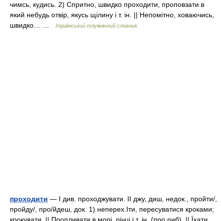
чимсь, кудись. 2) Спритно, швидко проходити, проповзати в
який небудь отвір, якусь щілину і т. ін. || Непомітно, ховаючись,
швидко… …
Український тлумачний словник
проходити
— I див. проходжувати. II джу, диш, недок., пройти/,
пройду/, про/йдеш, док. 1) неперех.Іти, пересуватися кроками;
крокувати. || Пропливати в морі, річці і т. ін. (про риб). || Їхати,