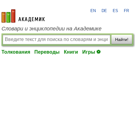
EN
DE
ES
FR
academic.ru
Словари и энциклопедии на Академике
Найти!
Толкования
Переводы
Книги
Игры ⚽