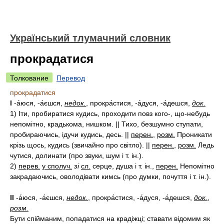
Український тлумачний словник
прокрадатися
Толкование
Перевод
прокрадатися
I
-а́юся, -а́єшся,
недок.
, прокра́стися, -а́дуся, -а́дешся,
док.
1)
Іти, пробиратися кудись, проходити повз кого-, що-небудь
непомітно, крадькома, нишком. || Тихо, безшумно ступати,
пробираючись, ідучи кудись, десь. ||
перен.
,
розм.
Проникати
крізь щось, кудись (звичайно про світло). ||
перен.
,
розм.
Ледь
чутися, долинати (про звуки, шум і т. ін.).
2)
перев.
у сполуч.
зі
сл.
серце, душа і т. ін.,
перен.
Непомітно
закрадаючись, оволодівати кимсь (про думки, почуття і т. ін.).
II
-а́юся, -а́єшся,
недок.
, прокра́стися, -а́дуся, -а́дешся,
док.
,
розм.
Бути спійманим, попадатися на крадіжці; ставати відомим як