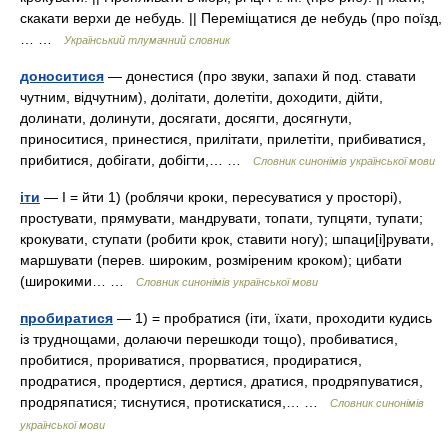
скакати верхи де небудь. || Переміщатися де небудь (про поїзд,
… …
Український тлумачний словник
доноситися
— донестися (про звуки, запахи й под. ставати
чутним, відчутним), долітати, долетіти, доходити, дійти,
долинати, долинути, досягати, досягти, досягнути,
приноситися, принестися, прилітати, прилетіти, прибиватися,
прибитися, добігати, добігти,… …
Словник синонімів української мови
іти
— I = йти 1) (роблячи кроки, пересуватися у просторі),
простувати, прямувати, мандрувати, топати, тупцяти, тупати;
крокувати, ступати (робити крок, ставити ногу); шпаци[і]рувати,
маршувати (перев. широким, розміреним кроком); цибати
(широкими… …
Словник синонімів української мови
пробиратися
— 1) = пробратися (іти, їхати, проходити кудись
із труднощами, долаючи перешкоди тощо), пробиватися,
пробитися, прориватися, прорватися, продиратися,
продратися, продертися, дертися, дратися, продряпуватися,
продряпатися; тиснутися, протискатися,… …
Словник синонімів
української мови