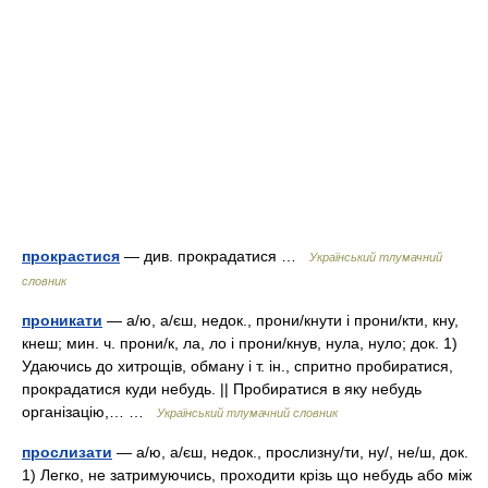
прокрастися
— див. прокрадатися …
Український тлумачний
словник
проникати
— а/ю, а/єш, недок., прони/кнути і прони/кти, кну,
кнеш; мин. ч. прони/к, ла, ло і прони/кнув, нула, нуло; док. 1)
Удаючись до хитрощів, обману і т. ін., спритно пробиратися,
прокрадатися куди небудь. || Пробиратися в яку небудь
організацію,… …
Український тлумачний словник
прослизати
— а/ю, а/єш, недок., прослизну/ти, ну/, не/ш, док.
1) Легко, не затримуючись, проходити крізь що небудь або між