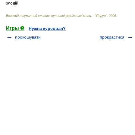
злодій.
Великий тлумачний словник сучасної української мови. - "Перун"
.
2005
.
Игры ⚽
Нужна курсовая?
прокошувати
прокрастися